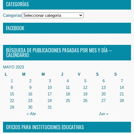
CATEGORÍAS
Categorías
FACEBOOK
BÚSQUEDA DE PUBLICACIONES PASADAS POR MES Y DÍA –
CALENDARIO:
MAYO 2023
L
M
M
J
V
S
S
1
2
3
4
5
6
7
8
9
10
11
12
13
14
15
16
17
18
19
20
21
22
23
24
25
26
27
28
29
30
31
« Abr
Jun »
OFICIOS PARA INSTITUCIONES EDUCATIVAS