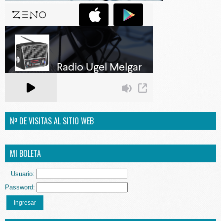
Nº DE VISITAS AL SITIO WEB
MI BOLETA
Usuario:
Password:
Ingresar