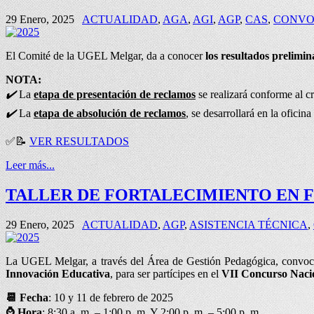
29 Enero, 2025
ACTUALIDAD
,
AGA
,
AGI
,
AGP
,
CAS
,
CONVO
El Comité de la UGEL Melgar, da a conocer
los resultados prelimi
NOTA:
✔️
La
etapa de presentación de reclamos
se realizará conforme al c
✔️
La
etapa de absolución de reclamos
, se desarrollará en la oficin
✅
📝
VER RESULTADOS
Leer más...
TALLER DE FORTALECIMIENTO EN 
29 Enero, 2025
ACTUALIDAD
,
AGP
,
ASISTENCIA TÉCNICA
,
La UGEL Melgar, a través del Área de Gestión Pedagógica, convoca 
Innovación Educativa
, para ser partícipes en el
VII Concurso Naci
📆 Fecha
: 10 y 11 de febrero de 2025
⌚
Hora
: 8:30 a. m. – 1:00 p. m. Y 2:00 p. m. – 5:00 p. m.