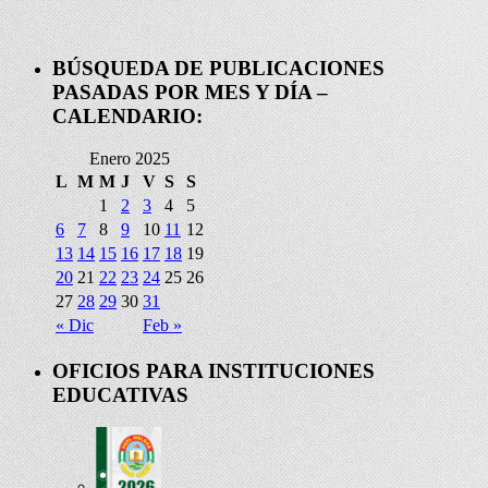
BÚSQUEDA DE PUBLICACIONES
PASADAS POR MES Y DÍA –
CALENDARIO:
Enero 2025
L
M
M
J
V
S
S
1
2
3
4
5
6
7
8
9
10
11
12
13
14
15
16
17
18
19
20
21
22
23
24
25
26
27
28
29
30
31
« Dic
Feb »
OFICIOS PARA INSTITUCIONES
EDUCATIVAS