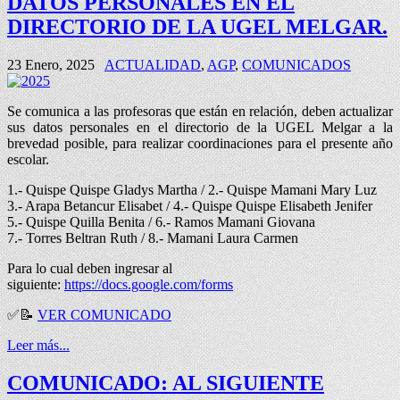
DATOS PERSONALES EN EL
DIRECTORIO DE LA UGEL MELGAR.
23 Enero, 2025
ACTUALIDAD
,
AGP
,
COMUNICADOS
Se comunica a las profesoras que están en relación, deben actualizar
sus datos personales en el directorio de la UGEL Melgar a la
brevedad posible, para realizar coordinaciones para el presente año
escolar.
1.- Quispe Quispe Gladys Martha / 2.- Quispe Mamani Mary Luz
3.- Arapa Betancur Elisabet / 4.- Quispe Quispe Elisabeth Jenifer
5.- Quispe Quilla Benita / 6.- Ramos Mamani Giovana
7.- Torres Beltran Ruth / 8.- Mamani Laura Carmen
Para lo cual deben ingresar al
siguiente:
https://docs.google.com/forms
✅
📝
VER COMUNICADO
Leer más...
COMUNICADO: AL SIGUIENTE