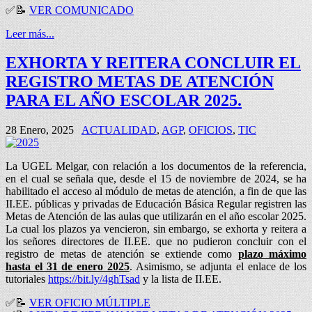
✅
📝
VER COMUNICADO
Leer más...
EXHORTA Y REITERA CONCLUIR EL
REGISTRO METAS DE ATENCIÓN
PARA EL AÑO ESCOLAR 2025.
28 Enero, 2025
ACTUALIDAD
,
AGP
,
OFICIOS
,
TIC
La UGEL Melgar, con relación a los documentos de la referencia,
en el cual se señala que, desde el 15 de noviembre de 2024, se ha
habilitado el acceso al módulo de metas de atención, a fin de que las
II.EE. públicas y privadas de Educación Básica Regular registren las
Metas de Atención de las aulas que utilizarán en el año escolar 2025.
La cual los plazos ya vencieron, sin embargo, se exhorta y reitera a
los señores directores de II.EE. que no pudieron concluir con el
registro de metas de atención se extiende como
plazo máximo
hasta el 31 de enero 2025
. Asimismo, se adjunta el enlace de los
tutoriales
https://bit.ly/4ghTsad
y la lista de II.EE.
✅
📝
VER OFICIO MÚLTIPLE