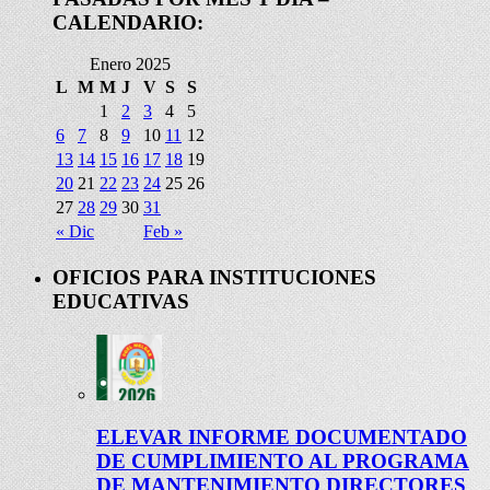
CALENDARIO:
Enero 2025
L
M
M
J
V
S
S
1
2
3
4
5
6
7
8
9
10
11
12
13
14
15
16
17
18
19
20
21
22
23
24
25
26
27
28
29
30
31
« Dic
Feb »
OFICIOS PARA INSTITUCIONES
EDUCATIVAS
ELEVAR INFORME DOCUMENTADO
DE CUMPLIMIENTO AL PROGRAMA
DE MANTENIMIENTO DIRECTORES