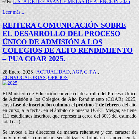
✅
📝
LISTA DE IIEE AVANCE METAS DE ATENCIÓN 2025
Leer más...
REITERA COMUNICACIÓN SOBRE
EL DESARROLLO DEL PROCESO
ÚNICO DE ADMISIÓN A LOS
COLEGIOS DE ALTO RENDIMIENTO
– PUA COAR 2025.
28 Enero, 2025
ACTUALIDAD
,
AGP
,
C.T.A.
,
CONVOCATORIAS
,
OFICIOS
El Ministerio de Educación convoca el desarrollo del Proceso Único
de Admisión a los Colegios de Alto Rendimiento (COAR) 2025,
cuya
fase de inscripción culmina el próximo 2 de febrero
del año
en curso; a la fecha, en el ámbito de nuestra UGEL Melgar, se tiene
111 estudiantes inscritos, que representa cerca del 30% del estimado
total (…).
Se invoca a los directores de manera reiterativa y con carácter de
muy urgente, comunicar, sensibilizar y brindar el apoyo en la