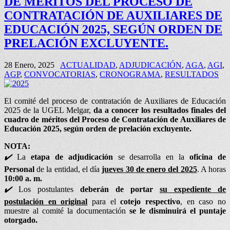
DE MÉRITOS DEL PROCESO DE
CONTRATACIÓN DE AUXILIARES DE
EDUCACIÓN 2025, SEGÚN ORDEN DE
PRELACIÓN EXCLUYENTE.
28 Enero, 2025
ACTUALIDAD
,
ADJUDICACIÓN
,
AGA
,
AGI
,
AGP
,
CONVOCATORIAS
,
CRONOGRAMA
,
RESULTADOS
El comité del proceso de contratación de Auxiliares de Educación
2025 de la UGEL Melgar,
da a conocer los resultados finales
del
cuadro de méritos
del
Proceso de Contratación de Auxiliares de
Educación 2025, según orden de prelación excluyente.
NOTA:
✔️
La
etapa de adjudicación
se desarrolla en la
oficina de
Personal
de la entidad, el día
jueves 30 de enero del 2025
. A horas
10:00 a. m.
✔️
Los postulantes
deberán de portar
su expediente de
postulación en original
para el
cotejo respectivo
, en caso no
muestre al comité la documentación
se le disminuirá el puntaje
otorgado.