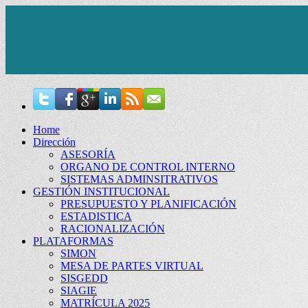
Home
Dirección
ASESORÍA
ORGANO DE CONTROL INTERNO
SISTEMAS ADMINSITRATIVOS
GESTIÓN INSTITUCIONAL
PRESUPUESTO Y PLANIFICACIÓN
ESTADISTICA
RACIONALIZACIÓN
PLATAFORMAS
SIMON
MESA DE PARTES VIRTUAL
SISGEDD
SIAGIE
MATRÍCULA 2025