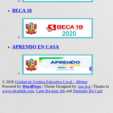
BECA 18
APRENDO EN CASA
© 2026
Unidad de Gestion Educativa Local – Melgar
Powered by
WordPress
| Theme Designed by:
usa hcg
| Thanks to
www.r4carduk.com
,
Carte R4 pour 3ds
and
Nintendo R4 Card