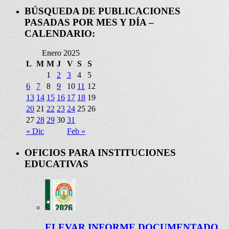
BÚSQUEDA DE PUBLICACIONES
PASADAS POR MES Y DÍA –
CALENDARIO:
Enero 2025
L
M
M
J
V
S
S
1
2
3
4
5
6
7
8
9
10
11
12
13
14
15
16
17
18
19
20
21
22
23
24
25
26
27
28
29
30
31
« Dic
Feb »
OFICIOS PARA INSTITUCIONES
EDUCATIVAS
ELEVAR INFORME DOCUMENTADO