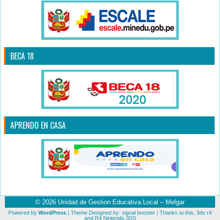
BECA 18
APRENDO EN CASA
© 2026
Unidad de Gestion Educativa Local – Melgar
Powered by
WordPress
| Theme Designed by:
signal booster
| Thanks to
this
,
3ds r4
and
R4 Nintendo 3DS