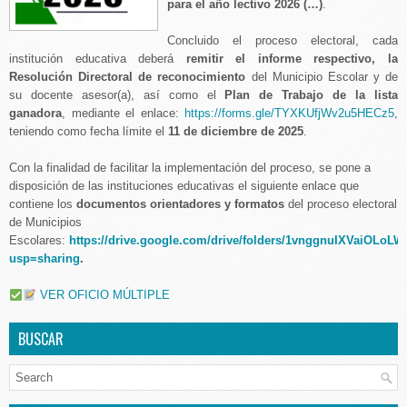
para el año lectivo 2026 (…)
.
Concluido el proceso electoral, cada
institución educativa deberá
remitir el informe respectivo, la
Resolución Directoral de reconocimiento
del Municipio Escolar y de
su docente asesor(a), así como el
Plan de Trabajo de la lista
ganadora
, mediante el enlace:
https://forms.gle/TYXKUfjWv2u5HECz5
,
teniendo como fecha límite el
11 de diciembre de 2025
.
Con la finalidad de facilitar la implementación del proceso, se pone a
disposición de las instituciones educativas el siguiente enlace que
contiene los
documentos orientadores y formatos
del proceso electoral
de Municipios
Escolares:
https://drive.google.com/drive/folders/1vnggnuIXVaiOL
usp=sharing
.
VER OFICIO MÚLTIPLE
BUSCAR