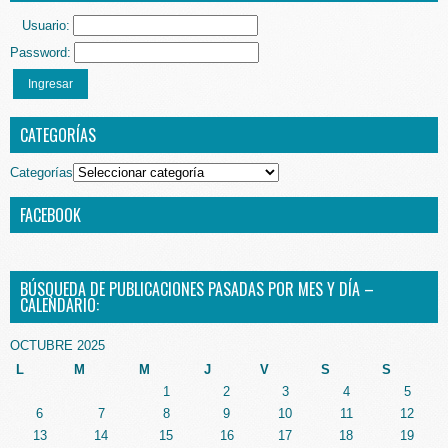
Usuario:
Password:
Ingresar
CATEGORÍAS
Categorías
FACEBOOK
BÚSQUEDA DE PUBLICACIONES PASADAS POR MES Y DÍA –
CALENDARIO:
OCTUBRE 2025
L
M
M
J
V
S
S
1
2
3
4
5
6
7
8
9
10
11
12
13
14
15
16
17
18
19