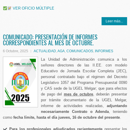
VER OFICIO MÚLTIPLE
Leer más...
COMUNICADO: PRESENTACIÓN DE INFORMES
CORRESPONDIENTES AL MES DE OCTUBRE.
6 Octubre, 2025
ACTUALIDAD
,
AGA
,
COMUNICADOS
,
INFORMES
La Unidad de Administración comunica a los
señores directores de las II.EE. con modelo
Educativo de Jornada Escolar Completa (JEC),
personal contratado bajo el régimen del Decreto
Legislativo 1057 del Programa Presupuestal 0090
y CAS sede de la UGEL Melgar; que para efectos
de pago del
mes de octubre
, deberán presentar
por trámite documentario de la UGEL Melgar,
informe de actividades realizadas,
adjuntando
necesariamente Contrato o Adenda
, teniendo
como
fecha límite, hasta el día jueves, 16 de octubre del presente
.
Para los profesionales adjudicados recientemente
presentar los