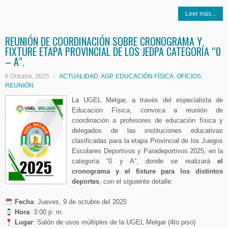
Leer más...
REUNIÓN DE COORDINACIÓN SOBRE CRONOGRAMA Y
FIXTURE ETAPA PROVINCIAL DE LOS JEDPA CATEGORÍA “0
– А”.
6 Octubre, 2025
ACTUALIDAD
,
AGP
,
EDUCACIÓN FÍSICA
,
OFICIOS
,
REUNIÓN
La UGEL Melgar, a través del especialista de
Educación Física, convoca a reunión de
coordinación a profesores de educación física y
delegados de las instituciones educativas
clasificadas para la etapa Provincial de los Juegos
Escolares Deportivos y Paradeportivos 2025, en la
categoría “0 y A”, donde se realizará
el
cronograma y el fixture para los distintos
deportes
, con el siguiente detalle:
️ Fecha
: Jueves, 9 de octubre del 2025
Hora
: 3:00 p. m.
Lugar
: Salón de usos múltiples de la UGEL Melgar (4to piso)