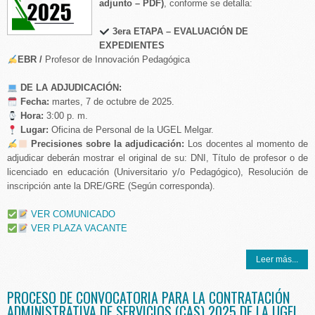
adjunto – PDF)
, conforme se detalla:
3era ETAPA – EVALUACIÓN DE
EXPEDIENTES
EBR /
Profesor de Innovación Pedagógica
DE LA ADJUDICACIÓN:
Fecha:
martes, 7 de octubre de 2025.
Hora:
3:00 p. m.
Lugar:
Oficina de Personal de la UGEL Melgar.
Precisiones sobre la adjudicación:
Los docentes al momento de
adjudicar deberán mostrar el original de su: DNI, Título de profesor o de
licenciado en educación (Universitario y/o Pedagógico), Resolución de
inscripción ante la DRE/GRE (Según corresponda).
VER COMUNICADO
VER PLAZA VACANTE
Leer más...
PROCESO DE CONVOCATORIA PARA LA CONTRATACIÓN
ADMINISTRATIVA DE SERVICIOS (CAS) 2025 DE LA UGEL