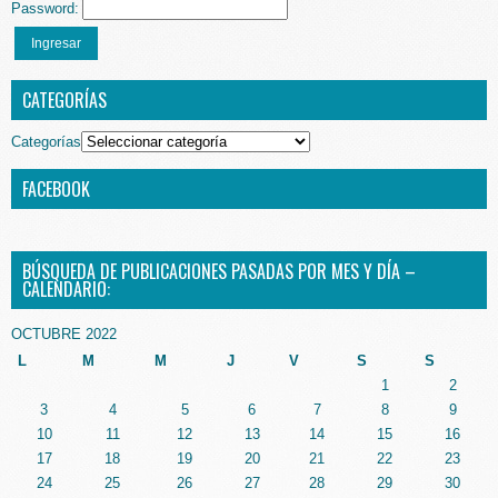
Password:
Ingresar
CATEGORÍAS
Categorías
FACEBOOK
BÚSQUEDA DE PUBLICACIONES PASADAS POR MES Y DÍA –
CALENDARIO:
OCTUBRE 2022
L
M
M
J
V
S
S
1
2
3
4
5
6
7
8
9
10
11
12
13
14
15
16
17
18
19
20
21
22
23
24
25
26
27
28
29
30