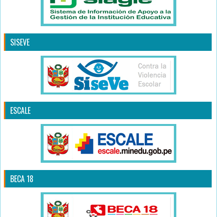
SISEVE
ESCALE
BECA 18