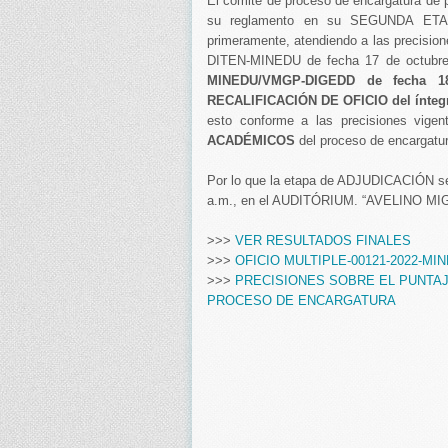
El comité de proceso de encargatura de 
su reglamento en su SEGUNDA ETA
primeramente, atendiendo a las precisi
DITEN-MINEDU de fecha 17 de octubre 
MINEDU/VMGP-DIGEDD de fecha 18
RECALIFICACIÓN DE OFICIO del íntegro
esto conforme a las precisiones vigen
ACADÉMICOS
del proceso de encargatur
Por lo que la etapa de ADJUDICACIÓN se r
a.m., en el AUDITÓRIUM. “AVELINO M
>>>
VER RESULTADOS FINALES
>>>
OFICIO MULTIPLE-00121-2022-M
>>>
PRECISIONES SOBRE EL PUNTAJ
PROCESO DE ENCARGATURA