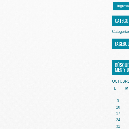
Ingresa
CATEGO
Categoría
FACEBO
BÚSQUE
MES Y D
OCTUBRE
L
M
3
10
17
24
31