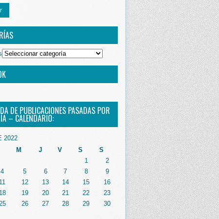
r
RÍAS
s
OK
DA DE PUBLICACIONES PASADAS POR
ÍA – CALENDARIO:
 2022
M
J
V
S
S
1
2
4
5
6
7
8
9
11
12
13
14
15
16
18
19
20
21
22
23
25
26
27
28
29
30