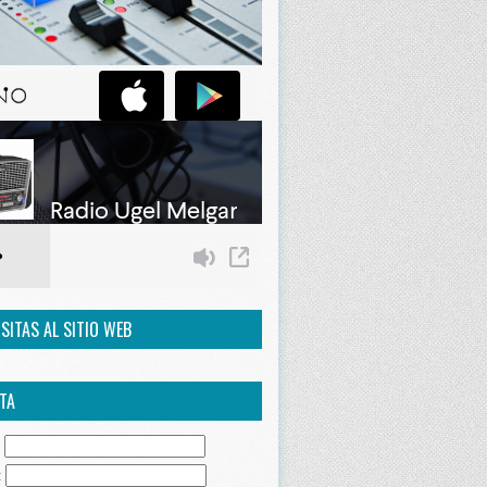
ISITAS AL SITIO WEB
TA
:
: