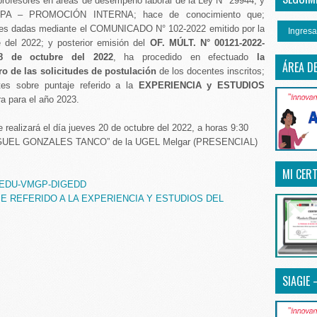
profesores en áreas de desempeño laboral de la Ley N° 29944, y
PA – PROMOCIÓN INTERNA; hace de conocimiento que;
ones dadas mediante el COMUNICADO N° 102-2022 emitido por la
Ingresa
del 2022; y posterior emisión del
OF. MÚLT. N° 00121-2022-
 de octubre del 2022
, ha procedido en efectuado
la
ÁREA D
 de las solicitudes de postulación
de los docentes inscritos;
tes sobre puntaje referido a la
EXPERIENCIA y ESTUDIOS
a para el año 2023.
ealizará el día jueves 20 de octubre del 2022, a horas 9:30
IGUEL GONZALES TANCO” de la UGEL Melgar (PRESENCIAL)
MI CERT
INEDU-VMGP-DIGEDD
E REFERIDO A LA EXPERIENCIA Y ESTUDIOS DEL
SIAGIE 