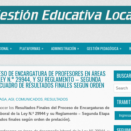
»
»
»
»
CIONAL
PLATAFORMAS
ADMINISTRACIÓN
GESTIÓN PEDAGÓGICA
R
ESO DE ENCARGATURA DE PROFESORES EN ÁREAS
BUSCA
LEY N.° 29944, Y SU REGLAMENTO – SEGUNDA
CUADRO DE RESULTADOS FINALES SEGÚN ORDEN
AGA
,
AGI
,
COMUNICADOS
,
RESULTADOS
TRAMITE
nocer los
Resultados Finales del
Proceso de Encargaturas de
oral de la Ley N.º 29944 y su Reglamento – Segunda Etapa
Ingresa
dos finales según orden de prelación).
SEGUIM