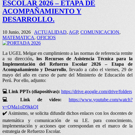
ESCOLAR 2026 – ETAPA DE
ACOMPAÑAMIENTO Y
DESARROLLO.
10 Junio, 2026
ACTUALIDAD
,
AGP
,
COMUNICACION
,
MATEMATICA
,
OFICIOS
La UGEL Melgar en cumplimiento a las normas de referencia remite
a su dirección
, los Recursos de Asistencia Técnica para la
Implementación del Refuerzo Escolar 2026 – Etapa de
Acompañamiento y Desarrollo
, llevado a cabo el viernes, 29 de
mayo del año en curso de parte del Ministerio de Educación del
Perú. Por ello, adjunto:
💻
Link PPTs (diapositivas):
https://drive.google.com/drive/folders
💻
Link de video:
https://www.youtube.com/watch?
v=QMa1oD9kkQI
✔️
Asimismo, se solicita difundir dichos enlaces con los docentes de
matemática y comunicación de su I.E. para conocimiento,
implementación y acciones que correspondan en el marco de la
estrategia de Refuerzo Escolar.