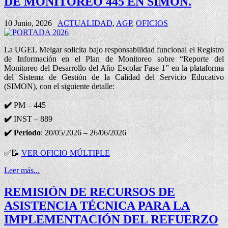
DE MONITOREO 445 EN SIMON.
10 Junio, 2026
ACTUALIDAD
,
AGP
,
OFICIOS
La UGEL Melgar solicita bajo responsabilidad funcional el Registro
de Información en el Plan de Monitoreo sobre “Reporte del
Monitoreo del Desarrollo del Año Escolar Fase 1” en la plataforma
del Sistema de Gestión de la Calidad del Servicio Educativo
(SIMON), con el siguiente detalle:
✔️
PM – 445
✔️
INST – 889
✔️ Periodo
: 20/05/2026 – 26/06/2026
✅
📝
VER OFICIO MÚLTIPLE
Leer más...
REMISIÓN DE RECURSOS DE
ASISTENCIA TÉCNICA PARA LA
IMPLEMENTACIÓN DEL REFUERZO