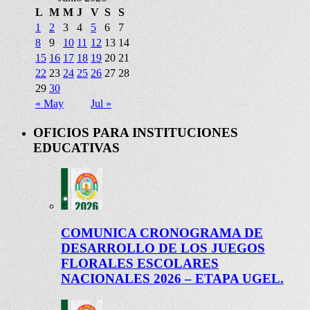
L
M
M
J
V
S
S
1
2
3
4
5
6
7
8
9
10
11
12
13
14
15
16
17
18
19
20
21
22
23
24
25
26
27
28
29
30
« May
Jul »
OFICIOS PARA INSTITUCIONES
EDUCATIVAS
COMUNICA CRONOGRAMA DE
DESARROLLO DE LOS JUEGOS
FLORALES ESCOLARES
NACIONALES 2026 – ETAPA UGEL.