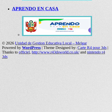
APRENDO EN CASA
© 2026
Unidad de Gestion Educativa Local – Melgar
Powered by
WordPress
| Theme Designed by:
Carte R4 pour 3ds
|
Thanks to
officiel
,
http://www.r43dsworld.co.uk/
and
nintendo r4
3ds