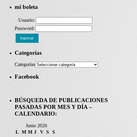
mi boleta
Usuario:
Password:
Ingresar
Categorías
Categorías
Facebook
BÚSQUEDA DE PUBLICACIONES
PASADAS POR MES Y DÍA –
CALENDARIO:
Junio 2026
L
M
M
J
V
S
S