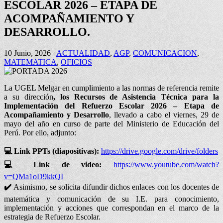
ESCOLAR 2026 – ETAPA DE
ACOMPAÑAMIENTO Y
DESARROLLO.
10 Junio, 2026
ACTUALIDAD
,
AGP
,
COMUNICACION
,
MATEMATICA
,
OFICIOS
La UGEL Melgar en cumplimiento a las normas de referencia remite
a su dirección
, los Recursos de Asistencia Técnica para la
Implementación del Refuerzo Escolar 2026 – Etapa de
Acompañamiento y Desarrollo
, llevado a cabo el viernes, 29 de
mayo del año en curso de parte del Ministerio de Educación del
Perú. Por ello, adjunto:
💻
Link PPTs (diapositivas):
https://drive.google.com/drive/folders
💻
Link de video:
https://www.youtube.com/watch?
v=QMa1oD9kkQI
✔️
Asimismo, se solicita difundir dichos enlaces con los docentes de
matemática y comunicación de su I.E. para conocimiento,
implementación y acciones que correspondan en el marco de la
estrategia de Refuerzo Escolar.