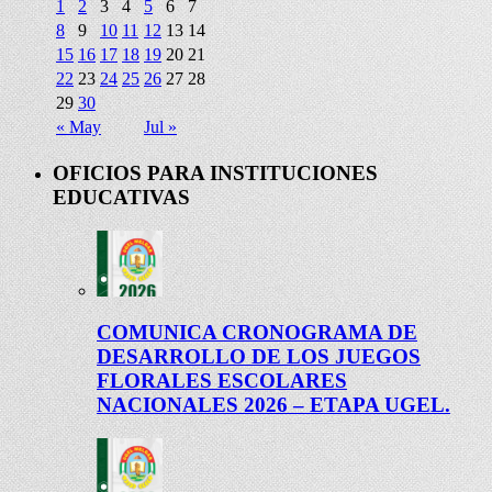
1
2
3
4
5
6
7
8
9
10
11
12
13
14
15
16
17
18
19
20
21
22
23
24
25
26
27
28
29
30
« May
Jul »
OFICIOS PARA INSTITUCIONES
EDUCATIVAS
COMUNICA CRONOGRAMA DE
DESARROLLO DE LOS JUEGOS
FLORALES ESCOLARES
NACIONALES 2026 – ETAPA UGEL.