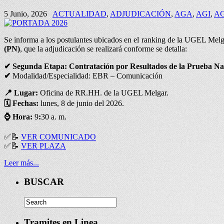
5 Junio, 2026
ACTUALIDAD
,
ADJUDICACIÓN
,
AGA
,
AGI
,
A
Se informa a los postulantes ubicados en el ranking de la UGEL Melg
(PN)
, que la adjudicación se realizará conforme se detalla:
✔
Segunda Etapa: Contratación por Resultados de la Prueba Na
✔
Modalidad/Especialidad: EBR – Comunicación
📍 Lugar:
Oficina de RR.HH. de la UGEL Melgar.
🗓️ Fechas:
lunes, 8 de junio del 2026.
⌚
Hora:
9
:
30 a. m.
✅
📝
VER COMUNICADO
✅
📝
VER PLAZA
Leer más...
BUSCAR
Tramites en Linea