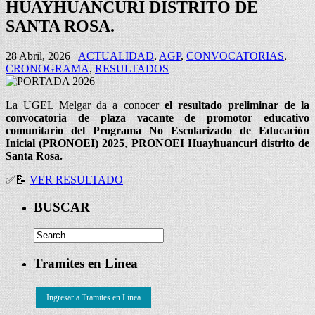
HUAYHUANCURI DISTRITO DE
SANTA ROSA.
28 Abril, 2026
ACTUALIDAD
,
AGP
,
CONVOCATORIAS
,
CRONOGRAMA
,
RESULTADOS
La UGEL Melgar da a conocer
el resultado preliminar de la
convocatoria de plaza vacante de promotor educativo
comunitario del Programa No Escolarizado de Educación
Inicial (PRONOEI) 2025
,
PRONOEI
Huayhuancuri distrito de
Santa Rosa.
✅
📝
VER RESULTADO
BUSCAR
Tramites en Linea
Ingresar a Tramites en Linea