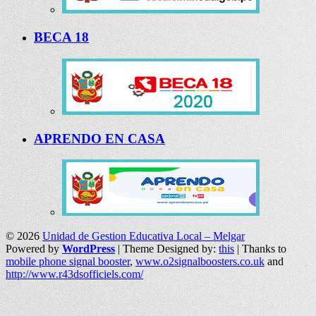
BECA 18
APRENDO EN CASA
© 2026
Unidad de Gestion Educativa Local – Melgar
Powered by
WordPress
| Theme Designed by:
this
| Thanks to
mobile phone signal booster
,
www.o2signalboosters.co.uk
and
http://www.r43dsofficiels.com/