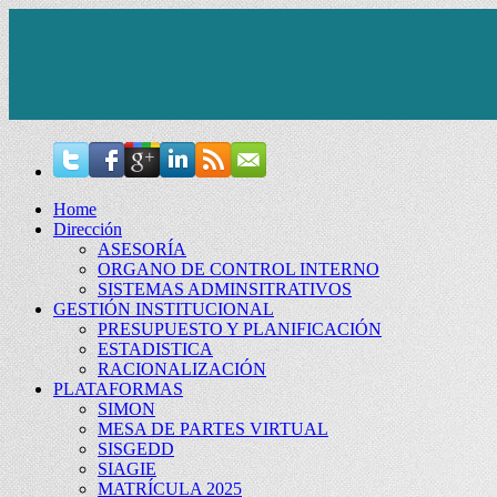
Home
Dirección
ASESORÍA
ORGANO DE CONTROL INTERNO
SISTEMAS ADMINSITRATIVOS
GESTIÓN INSTITUCIONAL
PRESUPUESTO Y PLANIFICACIÓN
ESTADISTICA
RACIONALIZACIÓN
PLATAFORMAS
SIMON
MESA DE PARTES VIRTUAL
SISGEDD
SIAGIE
MATRÍCULA 2025