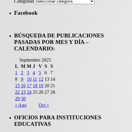
Categorías
Facebook
BÚSQUEDA DE PUBLICACIONES
PASADAS POR MES Y DÍA –
CALENDARIO:
Septiembre 2025
L
M
M
J
V
S
S
1
2
3
4
5
6
7
8
9
10
11
12
13
14
15
16
17
18
19
20
21
22
23
24
25
26
27
28
29
30
« Ago
Oct »
OFICIOS PARA INSTITUCIONES
EDUCATIVAS