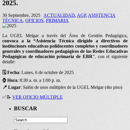
2025.
30 Septiembre, 2025
ACTUALIDAD
,
AGP
,
ASISTENCIA
TÉCNICA
,
OFICIOS
,
PRIMARIA
La UGEL Melgar a través del Área de Gestión Pedagógica,
convoca a la “Asistencia Técnica dirigido a d
irectivos de
instituciones educativas polidocentes completos y coordinadores
generales y coordinadores pedagógicos de las Redes Educativas
Pedagógicas de educación primaria de EBR
”, con el siguiente
detalle:
🗓️ Fecha
: Lunes, 6 de octubre de 2025
⌚
Hora
: 8:30 a. m. a 1:00 p. m.
📍
Lugar
: Salón de usos múltiples de la UGEL Melgar (4to piso)
✅
📝
VER OFICIO MÚLTIPLE
BUSCAR