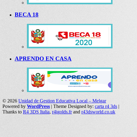
BECA 18
APRENDO EN CASA
© 2026
Unidad de Gestion Educativa Local – Melgar
Powered by
WordPress
| Theme Designed by:
carta r4 3ds
|
Thanks to
R4 3DS Italia
,
r4igolds.fr
and
r43dsworld.co.uk