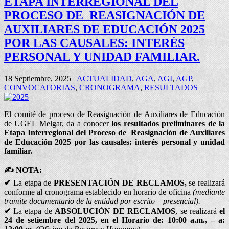
ETAPA INTERREGIONAL DEL
PROCESO DE REASIGNACIÓN DE
AUXILIARES DE EDUCACIÓN 2025
POR LAS CAUSALES: INTERÉS
PERSONAL Y UNIDAD FAMILIAR.
18 Septiembre, 2025
ACTUALIDAD
,
AGA
,
AGI
,
AGP
,
CONVOCATORIAS
,
CRONOGRAMA
,
RESULTADOS
El comité de proceso de Reasignación de Auxiliares de Educación
de UGEL Melgar, da a conocer
los
resultados preliminares de la
Etapa Interregional del Proceso de Reasignación de Auxiliares
de Educación 2025 por las causales: interés personal y unidad
familiar.
✍
NOTA:
✔
La etapa de
PRESENTACIÓN DE RECLAMOS,
se realizará
conforme al cronograma establecido en horario de oficina
(mediante
tramite documentario de la entidad por escrito – presencial).
✔
La etapa de
ABSOLUCIÓN DE RECLAMOS
, se realizará
el
24 de setiembre del 2025, en el Horario de: 10:00 a.m., – a: