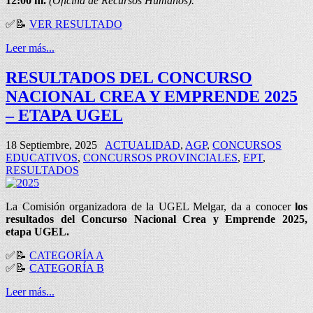
12:00 m.
(Oficina de Recursos Humanos).
✅
📝
VER RESULTADO
Leer más...
RESULTADOS DEL CONCURSO
NACIONAL CREA Y EMPRENDE 2025
– ETAPA UGEL
18 Septiembre, 2025
ACTUALIDAD
,
AGP
,
CONCURSOS
EDUCATIVOS
,
CONCURSOS PROVINCIALES
,
EPT
,
RESULTADOS
La Comisión organizadora de la UGEL Melgar, da a conocer
los
resultados del Concurso Nacional Crea y Emprende 2025,
etapa UGEL.
✅📝
CATEGORÍA A
✅📝
CATEGORÍA B
Leer más...