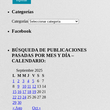
Ingresar
Categorías
Categorías
Facebook
BÚSQUEDA DE PUBLICACIONES
PASADAS POR MES Y DÍA –
CALENDARIO:
Septiembre 2025
L
M
M
J
V
S
S
1
2
3
4
5
6
7
8
9
10
11
12
13
14
15
16
17
18
19
20
21
22
23
24
25
26
27
28
29
30
« Ago
Oct »