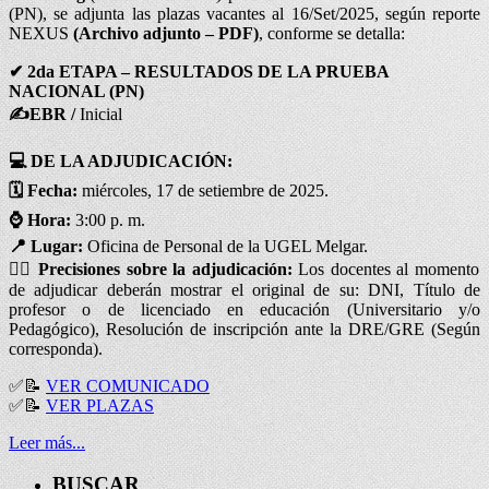
(PN), se adjunta las plazas vacantes al 16/Set/2025, según reporte
NEXUS
(Archivo adjunto – PDF)
, conforme se detalla:
✔
2da ETAPA – RESULTADOS DE LA PRUEBA
NACIONAL (PN)
✍
EBR /
Inicial
💻 DE LA ADJUDICACIÓN:
🗓️ Fecha:
miércoles, 17 de setiembre de 2025.
⌚
Hora:
3:00 p. m.
📍 Lugar:
Oficina de Personal de la UGEL Melgar.
✍
🏻 Precisiones sobre la adjudicación:
Los docentes al momento
de adjudicar deberán mostrar el original de su: DNI, Título de
profesor o de licenciado en educación (Universitario y/o
Pedagógico), Resolución de inscripción ante la DRE/GRE (Según
corresponda).
✅
📝
VER COMUNICADO
✅
📝
VER PLAZAS
Leer más...
BUSCAR