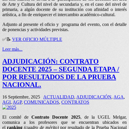
de Arte y Cultura del nivel de secundaria y, en el caso del nivel de
primaria, a algún docente de su institución con afinidad o interés
artística, a fin de enriquecer el intercambio académico-cultural.
Adjunto al presente el oficio y programa del evento, con el detalle
de ponencias y actividades previstas.
✅
📝
VER OFICIO MÚLTIPLE
Leer más...
ADJUDICACIÓN: CONTRATO
DOCENTE 2025 – SEGUNDA ETAPA /
POR RESULTADOS DE LA PRUEBA
NACIONAL.
16 Septiembre, 2025
ACTUALIDAD
,
ADJUDICACIÓN
,
AGA
,
AGI
,
AGP
,
COMUNICADOS
,
CONTRATOS
El comité de
Contrato Docente 2025
, de la UGEL Melgar,
comunica a los profesores que se encuentran ubicados en
el
ranking
(cuadro de mérito)
por resultado de la Prueba Nacional