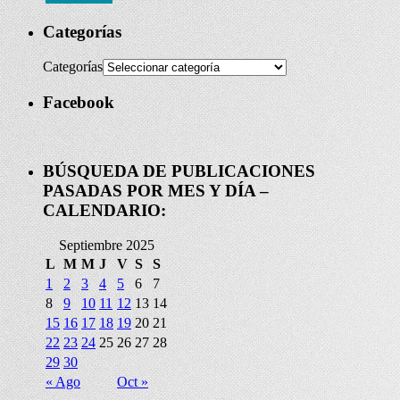
Categorías
Categorías
Facebook
BÚSQUEDA DE PUBLICACIONES
PASADAS POR MES Y DÍA –
CALENDARIO:
Septiembre 2025
L
M
M
J
V
S
S
1
2
3
4
5
6
7
8
9
10
11
12
13
14
15
16
17
18
19
20
21
22
23
24
25
26
27
28
29
30
« Ago
Oct »