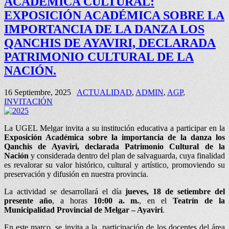
ACADÉMICA CULTURAL:
EXPOSICIÓN ACADÉMICA SOBRE LA
IMPORTANCIA DE LA DANZA LOS
QANCHIS DE AYAVIRI, DECLARADA
PATRIMONIO CULTURAL DE LA
NACIÓN.
16 Septiembre, 2025
ACTUALIDAD
,
ADMIN
,
AGP
,
INVITACIÓN
La UGEL Melgar invita a su institución educativa a participar en la
Exposición Académica sobre la importancia de la danza los
Qanchis de Ayaviri, declarada Patrimonio Cultural de la
Nación
y considerada dentro del plan de salvaguarda, cuya finalidad
es revalorar su valor histórico, cultural y artístico, promoviendo su
preservación y difusión en nuestra provincia.
La actividad se desarrollará el día
jueves, 18 de setiembre del
presente año
, a horas
10:00 a. m.
, en el
Teatrín de la
Municipalidad Provincial de Melgar – Ayaviri
.
En este marco, se invita a la participación de los docentes del área