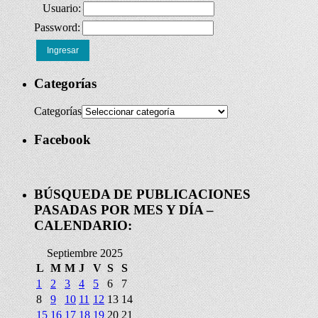
Usuario:
Password:
Ingresar
Categorías
Categorías
Facebook
BÚSQUEDA DE PUBLICACIONES
PASADAS POR MES Y DÍA –
CALENDARIO:
Septiembre 2025
L
M
M
J
V
S
S
1
2
3
4
5
6
7
8
9
10
11
12
13
14
15
16
17
18
19
20
21