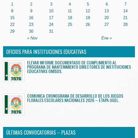
1
2
3
4
5
6
7
8
9
10
11
12
13
14
15
16
17
18
19
20
21
22
23
24
25
26
27
28
29
30
31
« Nov
Ene »
OFICIOS PARA INSTITUCIONES EDUCATIVAS
ELEVAR INFORME DOCUMENTADO DE CUMPLIMIENTO AL
PROGRAMA DE MANTENIMIENTO DIRECTORES DE INSTITUCIONES
EDUCATIVAS OMISOS.
COMUNICA CRONOGRAMA DE DESARROLLO DE LOS JUEGOS
FLORALES ESCOLARES NACIONALES 2026 – ETAPA UGEL.
ÚLTIMAS CONVOCATORIAS – PLAZAS