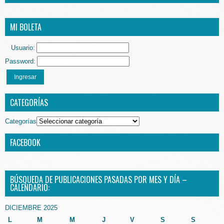
MI BOLETA
Usuario:
Password:
Ingresar
CATEGORÍAS
Categorías
FACEBOOK
BÚSQUEDA DE PUBLICACIONES PASADAS POR MES Y DÍA –
CALENDARIO:
DICIEMBRE 2025
L
M
M
J
V
S
S