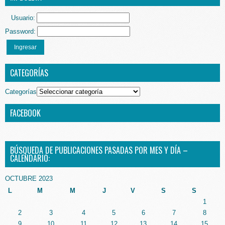
Usuario:
Password:
Ingresar
CATEGORÍAS
Categorías
FACEBOOK
BÚSQUEDA DE PUBLICACIONES PASADAS POR MES Y DÍA –
CALENDARIO:
OCTUBRE 2023
L
M
M
J
V
S
S
1
2
3
4
5
6
7
8
9
10
11
12
13
14
15