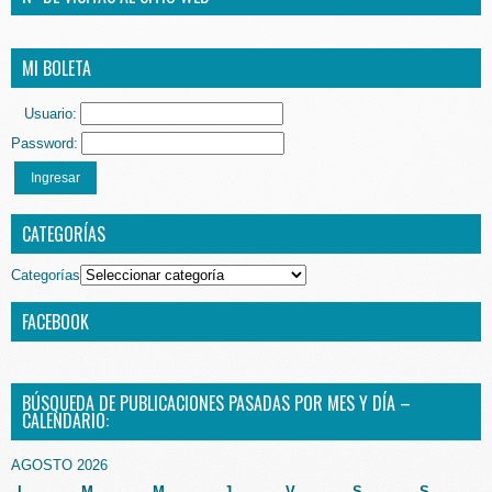
MI BOLETA
Usuario:
Password:
Ingresar
CATEGORÍAS
Categorías
FACEBOOK
BÚSQUEDA DE PUBLICACIONES PASADAS POR MES Y DÍA –
CALENDARIO:
AGOSTO 2026
L
M
M
J
V
S
S