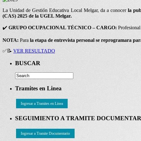
La Unidad de Gestión Educativa Local Melgar, da a conocer
la
pub
(CAS) 2025 de la UGEL Melgar.
✔️
GRUPO OCUPACIONAL TÉCNICO – CARGO:
Profesional
NOTA:
Para
la etapa de entrevista personal se reprogramara para
✅
📝
VER RESULTADO
BUSCAR
Tramites en Linea
Ingresar a Tramites en Linea
SEGUIMIENTO A TRAMITE DOCUMENTAR
Ingresar a Tramite Documentario