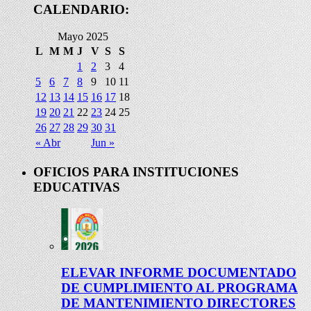
CALENDARIO:
Mayo 2025
L
M
M
J
V
S
S
1
2
3
4
5
6
7
8
9
10
11
12
13
14
15
16
17
18
19
20
21
22
23
24
25
26
27
28
29
30
31
« Abr
Jun »
OFICIOS PARA INSTITUCIONES
EDUCATIVAS
ELEVAR INFORME DOCUMENTADO
DE CUMPLIMIENTO AL PROGRAMA
DE MANTENIMIENTO DIRECTORES