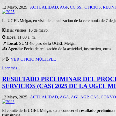
12 Mayo, 2025
ACTUALIDAD
,
AGP
,
CC.SS.
,
OFICIOS
,
REUN
La UGEL Melgar, en vista de la realización de la ceremonia de 7 de jun
🗓️ Día
: viernes, 16 de mayo.
⌚
Hora
: 11:00 a. m.
📍
Local
: SUM 4to piso de la UGEL Melgar.
✍
Agenda
: Fecha de realización de la actividad, instructivo, otros.
✅
📝
VER OFICIO MÚLTIPLE
Leer más...
RESULTADO PRELIMINAR DEL PROC
SERVICIOS (CAS) 2025 DE LA UGEL 
12 Mayo, 2025
ACTUALIDAD
,
AGA
,
AGI
,
AGP
,
CAS
,
CONVO
El comité de la UGEL Melgar, da a conocer el
resultado prelimina
transitoria.