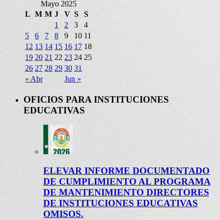
Mayo 2025
L
M
M
J
V
S
S
1
2
3
4
5
6
7
8
9
10
11
12
13
14
15
16
17
18
19
20
21
22
23
24
25
26
27
28
29
30
31
« Abr
Jun »
OFICIOS PARA INSTITUCIONES
EDUCATIVAS
ELEVAR INFORME DOCUMENTADO
DE CUMPLIMIENTO AL PROGRAMA
DE MANTENIMIENTO DIRECTORES
DE INSTITUCIONES EDUCATIVAS
OMISOS.