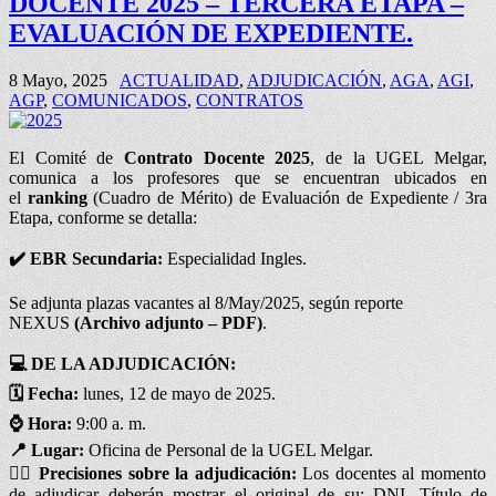
DOCENTE 2025 – TERCERA ETAPA –
EVALUACIÓN DE EXPEDIENTE.
8 Mayo, 2025
ACTUALIDAD
,
ADJUDICACIÓN
,
AGA
,
AGI
,
AGP
,
COMUNICADOS
,
CONTRATOS
El Comité de
Contrato Docente 2025
, de la UGEL Melgar,
comunica a los profesores que se encuentran ubicados en
el
ranking
(Cuadro de Mérito) de Evaluación de Expediente / 3ra
Etapa, conforme se detalla:
✔️ EBR Secundaria:
Especialidad Ingles.
Se adjunta plazas vacantes al 8/May/2025, según reporte
NEXUS
(Archivo adjunto – PDF)
.
💻 DE LA ADJUDICACIÓN:
🗓️ Fecha:
lunes, 12 de mayo de 2025.
⌚ Hora:
9:00 a. m.
📍 Lugar:
Oficina de Personal de la UGEL Melgar.
✍
🏻 Precisiones sobre la adjudicación:
Los docentes al momento
de adjudicar deberán mostrar el original de su: DNI, Título de