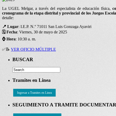
La UGEL Melgar, a través del especialista de educación física,
c
cronograma de la etapa distrital y provincial de los Juegos Esco
detalle:
📍 Lugar
: I.E.P. N.° 71011 San Luis Gonzaga Ayaviri
🗓️
Fecha
: Viernes, 30 de mayo de 2025
⌚
Hora
: 10:30 a. m.
✅
📝
VER OFICIO MÚLTIPLE
BUSCAR
Tramites en Linea
Ingresar a Tramites en Linea
SEGUIMIENTO A TRAMITE DOCUMENTAR