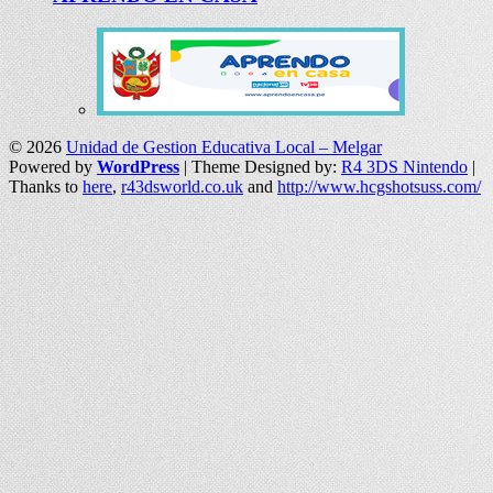
© 2026
Unidad de Gestion Educativa Local – Melgar
Powered by
WordPress
| Theme Designed by:
R4 3DS Nintendo
|
Thanks to
here
,
r43dsworld.co.uk
and
http://www.hcgshotsuss.com/