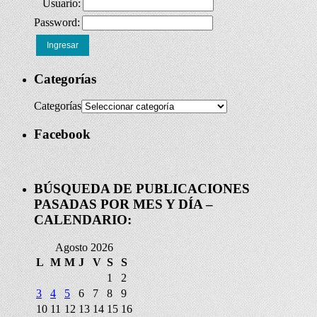
Usuario:
Password:
Ingresar
Categorías
Categorías
Facebook
BÚSQUEDA DE PUBLICACIONES
PASADAS POR MES Y DÍA –
CALENDARIO:
Agosto 2026
L
M
M
J
V
S
S
1
2
3
4
5
6
7
8
9
10
11
12
13
14
15
16