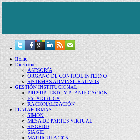
Home
Dirección
ASESORÍA
ORGANO DE CONTROL INTERNO
SISTEMAS ADMINSITRATIVOS
GESTIÓN INSTITUCIONAL
PRESUPUESTO Y PLANIFICACIÓN
ESTADISTICA
RACIONALIZACIÓN
PLATAFORMAS
SIMON
MESA DE PARTES VIRTUAL
SISGEDD
SIAGIE
MATRÍCULA 2025