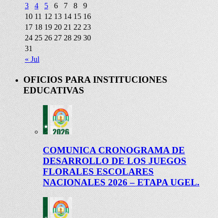
3
4
5
6
7
8
9
10
11
12
13
14
15
16
17
18
19
20
21
22
23
24
25
26
27
28
29
30
31
« Jul
OFICIOS PARA INSTITUCIONES
EDUCATIVAS
COMUNICA CRONOGRAMA DE
DESARROLLO DE LOS JUEGOS
FLORALES ESCOLARES
NACIONALES 2026 – ETAPA UGEL.