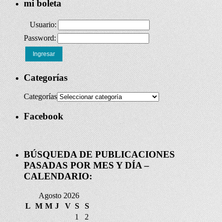
mi boleta
Usuario:
Password:
Ingresar
Categorías
Categorías
Facebook
BÚSQUEDA DE PUBLICACIONES
PASADAS POR MES Y DÍA –
CALENDARIO:
Agosto 2026
L
M
M
J
V
S
S
1
2