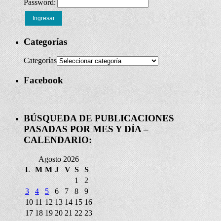
Password:
Ingresar
Categorías
Categorías
Facebook
BÚSQUEDA DE PUBLICACIONES
PASADAS POR MES Y DÍA –
CALENDARIO:
Agosto 2026
L
M
M
J
V
S
S
1
2
3
4
5
6
7
8
9
10
11
12
13
14
15
16
17
18
19
20
21
22
23