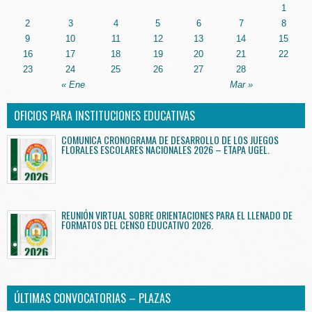
1
2
3
4
5
6
7
8
9
10
11
12
13
14
15
16
17
18
19
20
21
22
23
24
25
26
27
28
« Ene
Mar »
OFICIOS PARA INSTITUCIONES EDUCATIVAS
COMUNICA CRONOGRAMA DE DESARROLLO DE LOS JUEGOS
FLORALES ESCOLARES NACIONALES 2026 – ETAPA UGEL.
REUNIÓN VIRTUAL SOBRE ORIENTACIONES PARA EL LLENADO DE
FORMATOS DEL CENSO EDUCATIVO 2026.
ÚLTIMAS CONVOCATORIAS – PLAZAS