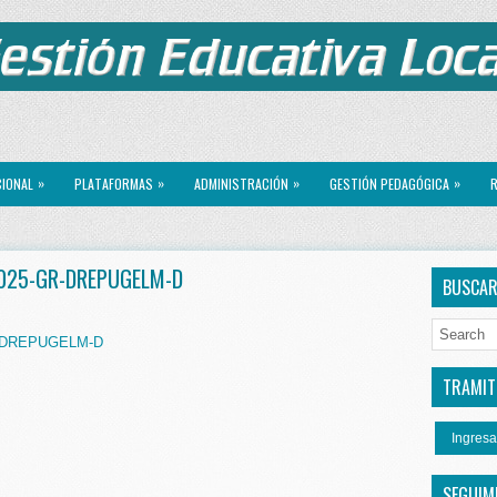
»
»
»
»
CIONAL
PLATAFORMAS
ADMINISTRACIÓN
GESTIÓN PEDAGÓGICA
R
2025-GR-DREPUGELM-D
BUSCA
R-DREPUGELM-D
TRAMITE
Ingresa
SEGUIM