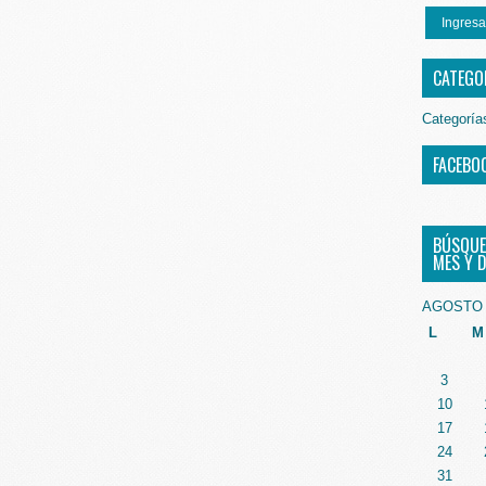
Ingresa
CATEGO
Categoría
FACEBO
BÚSQUE
MES Y D
AGOSTO 
L
M
3
10
17
24
31