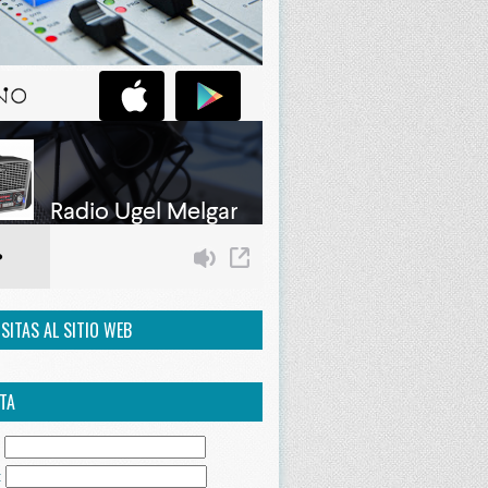
ISITAS AL SITIO WEB
TA
:
: