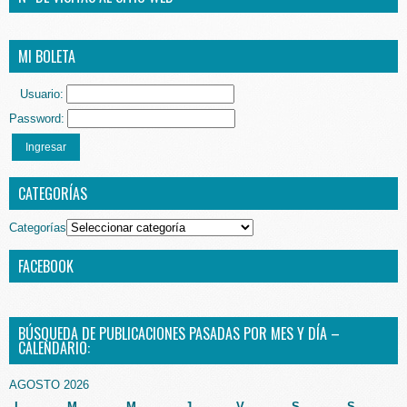
MI BOLETA
Usuario:
Password:
Ingresar
CATEGORÍAS
Categorías
FACEBOOK
BÚSQUEDA DE PUBLICACIONES PASADAS POR MES Y DÍA –
CALENDARIO:
AGOSTO 2026
L
M
M
J
V
S
S