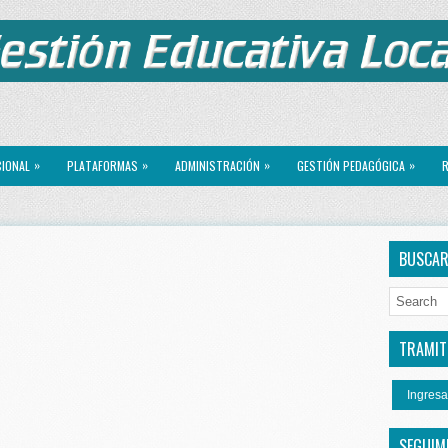
»
»
»
»
CIONAL
PLATAFORMAS
ADMINISTRACIÓN
GESTIÓN PEDAGÓGICA
R
BUSCA
TRAMITE
Ingresa
SEGUIM