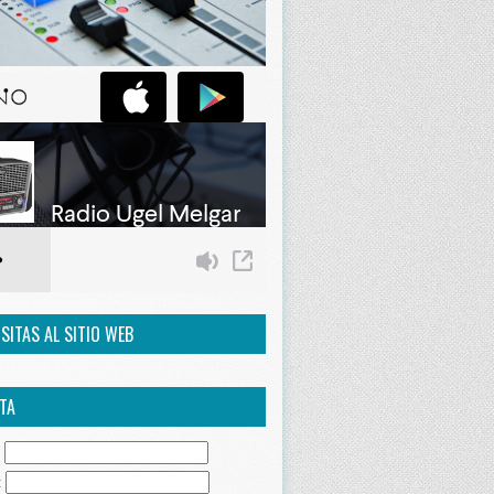
ISITAS AL SITIO WEB
TA
:
: