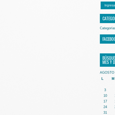
Ingresa
CATEGO
Categoría
FACEBO
BÚSQUE
MES Y D
AGOSTO 
L
M
3
10
17
24
31