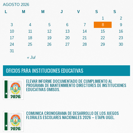
AGOSTO 2026
L
M
M
J
V
S
S
1
2
3
4
5
6
7
8
9
10
11
12
13
14
15
16
17
18
19
20
21
22
23
24
25
26
27
28
29
30
31
« Jul
OFICIOS PARA INSTITUCIONES EDUCATIVAS
ELEVAR INFORME DOCUMENTADO DE CUMPLIMIENTO AL
PROGRAMA DE MANTENIMIENTO DIRECTORES DE INSTITUCIONES
EDUCATIVAS OMISOS.
COMUNICA CRONOGRAMA DE DESARROLLO DE LOS JUEGOS
FLORALES ESCOLARES NACIONALES 2026 – ETAPA UGEL.