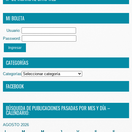
MI BOLETA
Usuario:
Password:
Ingresar
CATEGORÍAS
Categorías
FACEBOOK
BÚSQUEDA DE PUBLICACIONES PASADAS POR MES Y DÍA –
CALENDARIO:
AGOSTO 2026
L
M
M
J
V
S
S