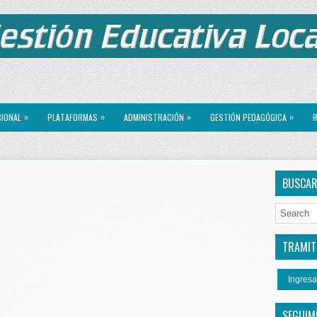
»
»
»
»
CIONAL
PLATAFORMAS
ADMINISTRACIÓN
GESTIÓN PEDAGÓGICA
R
BUSCA
TRAMITE
Ingresa
SEGUIM