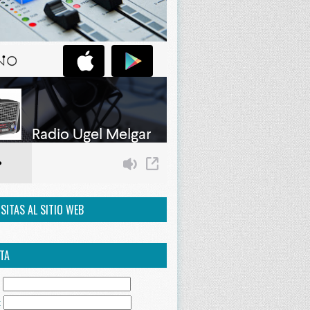
ISITAS AL SITIO WEB
TA
:
: