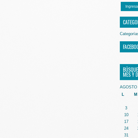
Ingresa
CATEGO
Categoría
FACEBO
BÚSQUE
MES Y D
AGOSTO 
L
M
3
10
17
24
31