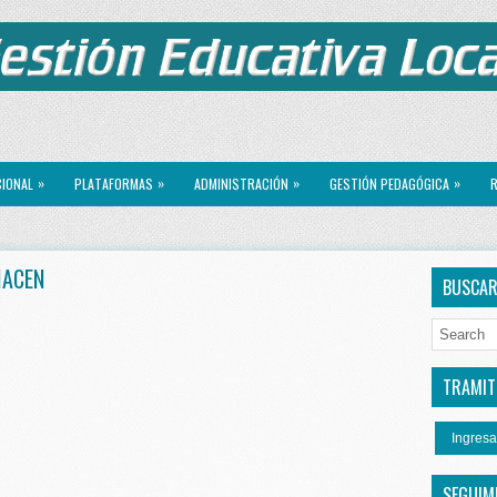
»
»
»
»
CIONAL
PLATAFORMAS
ADMINISTRACIÓN
GESTIÓN PEDAGÓGICA
R
MACEN
BUSCA
TRAMITE
Ingresa
SEGUIM