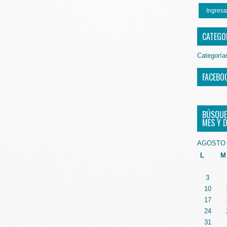
Ingresa
CATEGO
Categoría
FACEBO
BÚSQUE
MES Y D
AGOSTO 
L
M
3
10
17
24
31