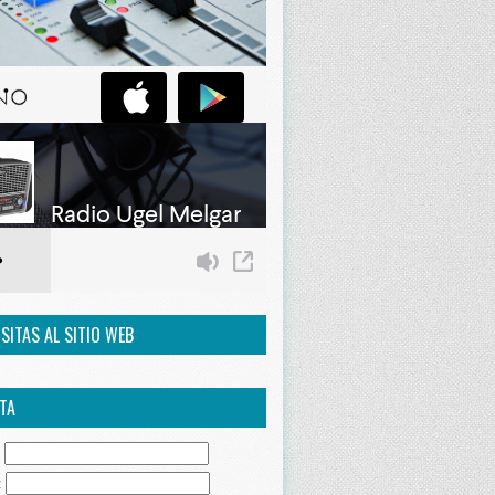
ISITAS AL SITIO WEB
TA
:
: