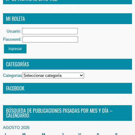
MI BOLETA
Usuario:
Password:
Ingresar
CATEGORÍAS
Categorías
FACEBOOK
BÚSQUEDA DE PUBLICACIONES PASADAS POR MES Y DÍA –
CALENDARIO:
AGOSTO 2026
L
M
M
J
V
S
S