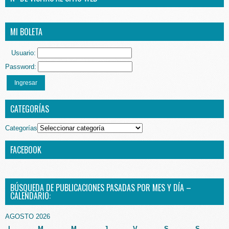
MI BOLETA
Usuario:
Password:
Ingresar
CATEGORÍAS
Categorías
FACEBOOK
BÚSQUEDA DE PUBLICACIONES PASADAS POR MES Y DÍA –
CALENDARIO:
AGOSTO 2026
L
M
M
J
V
S
S