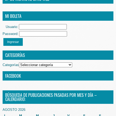
MI BOLETA
Usuario:
Password:
Ingresar
CATEGORÍAS
Categorías
FACEBOOK
BÚSQUEDA DE PUBLICACIONES PASADAS POR MES Y DÍA –
CALENDARIO:
AGOSTO 2026
L
M
M
J
V
S
S