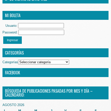
MI BOLETA
Usuario:
Password:
Ingresar
CATEGORÍAS
Categorías
FACEBOOK
BÚSQUEDA DE PUBLICACIONES PASADAS POR MES Y DÍA –
CALENDARIO:
AGOSTO 2026
L
M
M
J
V
S
S