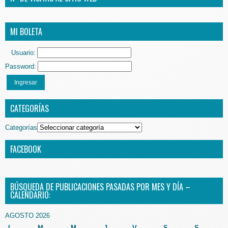
MI BOLETA
Usuario:
Password:
Ingresar
CATEGORÍAS
Categorías
FACEBOOK
BÚSQUEDA DE PUBLICACIONES PASADAS POR MES Y DÍA –
CALENDARIO:
AGOSTO 2026
L
M
M
J
V
S
S