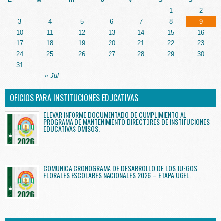
1
2
3
4
5
6
7
8
9
10
11
12
13
14
15
16
17
18
19
20
21
22
23
24
25
26
27
28
29
30
31
« Jul
OFICIOS PARA INSTITUCIONES EDUCATIVAS
ELEVAR INFORME DOCUMENTADO DE CUMPLIMIENTO AL
PROGRAMA DE MANTENIMIENTO DIRECTORES DE INSTITUCIONES
EDUCATIVAS OMISOS.
COMUNICA CRONOGRAMA DE DESARROLLO DE LOS JUEGOS
FLORALES ESCOLARES NACIONALES 2026 – ETAPA UGEL.