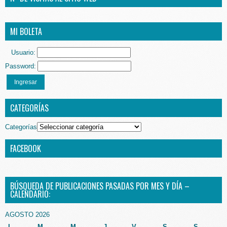
MI BOLETA
Usuario:
Password:
Ingresar
CATEGORÍAS
Categorías
FACEBOOK
BÚSQUEDA DE PUBLICACIONES PASADAS POR MES Y DÍA –
CALENDARIO:
AGOSTO 2026
L
M
M
J
V
S
S