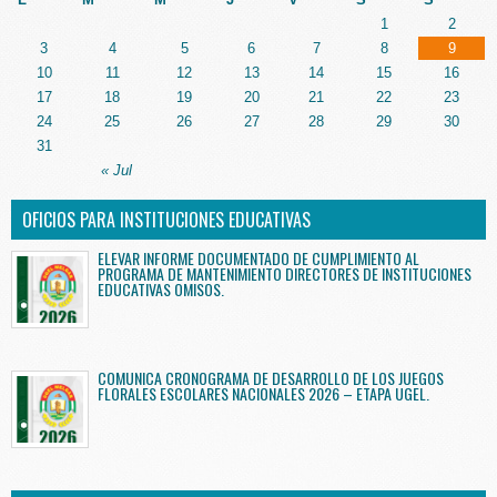
1
2
3
4
5
6
7
8
9
10
11
12
13
14
15
16
17
18
19
20
21
22
23
24
25
26
27
28
29
30
31
« Jul
OFICIOS PARA INSTITUCIONES EDUCATIVAS
ELEVAR INFORME DOCUMENTADO DE CUMPLIMIENTO AL
PROGRAMA DE MANTENIMIENTO DIRECTORES DE INSTITUCIONES
EDUCATIVAS OMISOS.
COMUNICA CRONOGRAMA DE DESARROLLO DE LOS JUEGOS
FLORALES ESCOLARES NACIONALES 2026 – ETAPA UGEL.