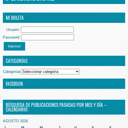
MI BOLETA
Usuario:
Password:
Ingresar
CATEGORÍAS
Categorías
FACEBOOK
BÚSQUEDA DE PUBLICACIONES PASADAS POR MES Y DÍA –
CALENDARIO:
AGOSTO 2026
L
M
M
J
V
S
S