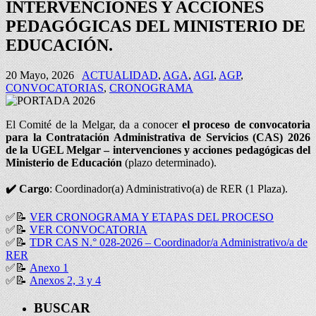
INTERVENCIONES Y ACCIONES
PEDAGÓGICAS DEL MINISTERIO DE
EDUCACIÓN.
20 Mayo, 2026
ACTUALIDAD
,
AGA
,
AGI
,
AGP
,
CONVOCATORIAS
,
CRONOGRAMA
El Comité de la Melgar, da a conocer
el proceso de convocatoria
para la Contratación Administrativa de Servicios (CAS) 2026
de la UGEL Melgar – intervenciones y acciones pedagógicas del
Ministerio de Educación
(plazo determinado).
✔️
Cargo
: Coordinador(a) Administrativo(a) de RER (1 Plaza).
✅
📝
VER CRONOGRAMA Y ETAPAS DEL PROCESO
✅
📝
VER CONVOCATORIA
✅
📝
TDR CAS N.° 028-2026 – Coordinador/a Administrativo/a de
RER
✅
📝
Anexo 1
✅
📝
Anexos 2, 3 y 4
BUSCAR