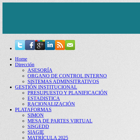
Home
Dirección
ASESORÍA
ORGANO DE CONTROL INTERNO
SISTEMAS ADMINSITRATIVOS
GESTIÓN INSTITUCIONAL
PRESUPUESTO Y PLANIFICACIÓN
ESTADISTICA
RACIONALIZACIÓN
PLATAFORMAS
SIMON
MESA DE PARTES VIRTUAL
SISGEDD
SIAGIE
MATRÍCULA 2025