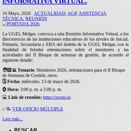
INFORMATIVA VIRTUAL.
10 Mayo, 2026
ACTUALIDAD
,
AGP
,
ASISTENCIA
TÉCNICA
,
REUNIÓN
La UGEL Melgar, convoca a una Reunión Informativa Virtual, a los
directores/as de las instituciones educativas de los niveles de Inicial,
Primaria, Secundaria y EBA del ámbito de la UGEL Melgar, con la
finalidad de brindar orientaciones sobre el monitoreo y las
actividades del II Bloque de semanas de gestión, de acuerdo al
siguiente detalle:
🧑🏻‍💻 Temario
: Monitoreo 2026, orientaciones para el II Bloque
de Semanas de Gestión, otros.
🗓️
Fecha
: miércoles, 13 de mayo de 2026.
⌚
Hora:
3:00 p. m. a 5:00 p. m.
💻
Link de reunión:
https://zoom.us
✅
📝
VER OFICIO MÚLTIPLE
Leer más...
BUSCAR