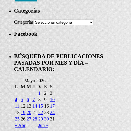
Categorías
Categorías
Facebook
BÚSQUEDA DE PUBLICACIONES
PASADAS POR MES Y DÍA –
CALENDARIO:
Mayo 2026
L
M
M
J
V
S
S
1
2
3
4
5
6
7
8
9
10
11
12
13
14
15
16
17
18
19
20
21
22
23
24
25
26
27
28
29
30
31
« Abr
Jun »