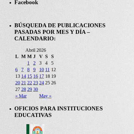
Facebook
BÚSQUEDA DE PUBLICACIONES
PASADAS POR MES Y DÍA –
CALENDARIO:
Abril 2026
L
M
M
J
V
S
S
1
2
3
4
5
6
7
8
9
10
11
12
13
14
15
16
17
18
19
20
21
22
23
24
25
26
27
28
29
30
« Mar
May »
OFICIOS PARA INSTITUCIONES
EDUCATIVAS