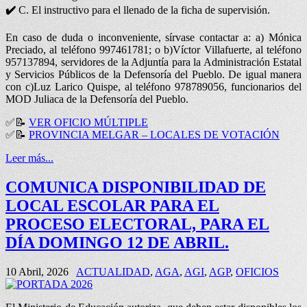
✔️
C. El instructivo para el llenado de la ficha de supervisión.
En caso de duda o inconveniente, sírvase contactar a: a) Mónica
Preciado, al teléfono 997461781; o b)Víctor Villafuerte, al teléfono
957137894, servidores de la Adjuntía para la Administración Estatal
y Servicios Públicos de la Defensoría del Pueblo. De igual manera
con c)Luz Larico Quispe, al teléfono 978789056, funcionarios del
MOD Juliaca de la Defensoría del Pueblo.
✅
📝
VER OFICIO MÚLTIPLE
✅
📝
PROVINCIA MELGAR – LOCALES DE VOTACIÓN
Leer más...
COMUNICA DISPONIBILIDAD DE
LOCAL ESCOLAR PARA EL
PROCESO ELECTORAL, PARA EL
DÍA DOMINGO 12 DE ABRIL.
10 Abril, 2026
ACTUALIDAD
,
AGA
,
AGI
,
AGP
,
OFICIOS