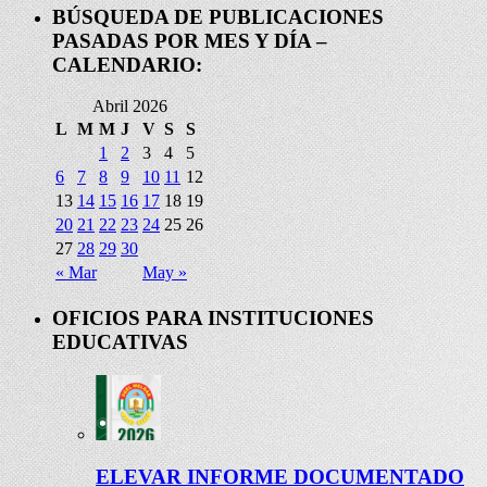
BÚSQUEDA DE PUBLICACIONES
PASADAS POR MES Y DÍA –
CALENDARIO:
Abril 2026
L
M
M
J
V
S
S
1
2
3
4
5
6
7
8
9
10
11
12
13
14
15
16
17
18
19
20
21
22
23
24
25
26
27
28
29
30
« Mar
May »
OFICIOS PARA INSTITUCIONES
EDUCATIVAS
ELEVAR INFORME DOCUMENTADO