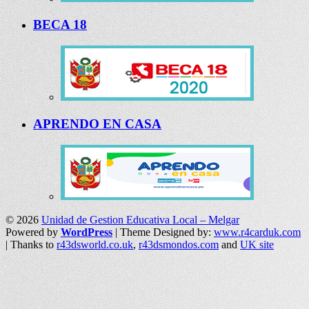
BECA 18
APRENDO EN CASA
© 2026
Unidad de Gestion Educativa Local – Melgar
Powered by
WordPress
| Theme Designed by:
www.r4carduk.com
| Thanks to
r43dsworld.co.uk
,
r43dsmondos.com
and
UK site