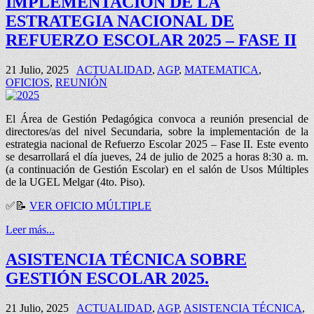
IMPLEMENTACIÓN DE LA
ESTRATEGIA NACIONAL DE
REFUERZO ESCOLAR 2025 – FASE II
21 Julio, 2025
ACTUALIDAD
,
AGP
,
MATEMATICA
,
OFICIOS
,
REUNIÓN
El Área de Gestión Pedagógica convoca a reunión presencial de
directores/as del nivel Secundaria, sobre la implementación de la
estrategia nacional de Refuerzo Escolar 2025 – Fase II. Este evento
se desarrollará el día jueves, 24 de julio de 2025 a horas 8:30 a. m.
(a continuación de Gestión Escolar) en el salón de Usos Múltiples
de la UGEL Melgar (4to. Piso).
✅
📝
VER OFICIO MÚLTIPLE
Leer más...
ASISTENCIA TÉCNICA SOBRE
GESTIÓN ESCOLAR 2025.
21 Julio, 2025
ACTUALIDAD
,
AGP
,
ASISTENCIA TÉCNICA
,