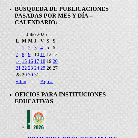
BÚSQUEDA DE PUBLICACIONES
PASADAS POR MES Y DÍA –
CALENDARIO:
Julio 2025
L
M
M
J
V
S
S
1
2
3
4
5
6
7
8
9
10
11
12
13
14
15
16
17
18
19
20
21
22
23
24
25
26
27
28
29
30
31
« Jun
Ago »
OFICIOS PARA INSTITUCIONES
EDUCATIVAS