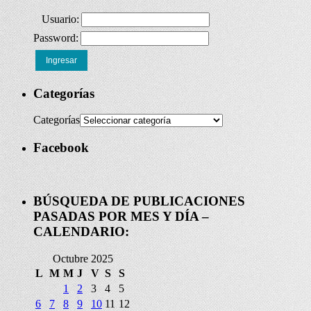
Usuario:
Password:
Ingresar
Categorías
Categorías
Facebook
BÚSQUEDA DE PUBLICACIONES
PASADAS POR MES Y DÍA –
CALENDARIO:
Octubre 2025
L
M
M
J
V
S
S
1
2
3
4
5
6
7
8
9
10
11
12