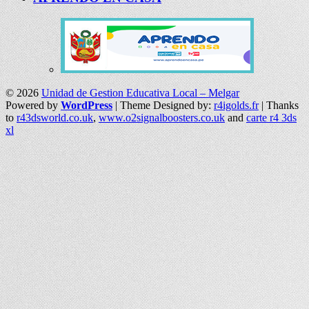
© 2026
Unidad de Gestion Educativa Local – Melgar
Powered by
WordPress
| Theme Designed by:
r4igolds.fr
| Thanks
to
r43dsworld.co.uk
,
www.o2signalboosters.co.uk
and
carte r4 3ds
xl