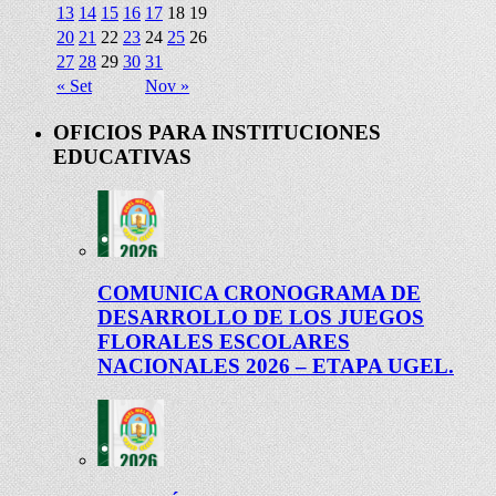
13
14
15
16
17
18
19
20
21
22
23
24
25
26
27
28
29
30
31
« Set
Nov »
OFICIOS PARA INSTITUCIONES
EDUCATIVAS
COMUNICA CRONOGRAMA DE
DESARROLLO DE LOS JUEGOS
FLORALES ESCOLARES
NACIONALES 2026 – ETAPA UGEL.