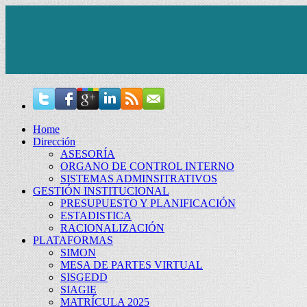
Home
Dirección
ASESORÍA
ORGANO DE CONTROL INTERNO
SISTEMAS ADMINSITRATIVOS
GESTIÓN INSTITUCIONAL
PRESUPUESTO Y PLANIFICACIÓN
ESTADISTICA
RACIONALIZACIÓN
PLATAFORMAS
SIMON
MESA DE PARTES VIRTUAL
SISGEDD
SIAGIE
MATRÍCULA 2025