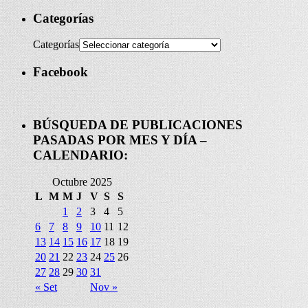
Categorías
Categorías
Facebook
BÚSQUEDA DE PUBLICACIONES
PASADAS POR MES Y DÍA –
CALENDARIO:
Octubre 2025
L
M
M
J
V
S
S
1
2
3
4
5
6
7
8
9
10
11
12
13
14
15
16
17
18
19
20
21
22
23
24
25
26
27
28
29
30
31
« Set
Nov »