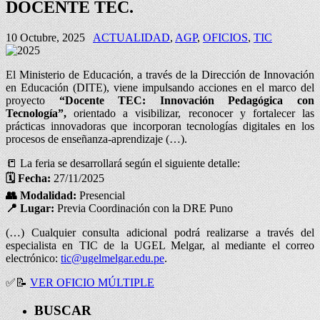
DOCENTE TEC.
10 Octubre, 2025
ACTUALIDAD
,
AGP
,
OFICIOS
,
TIC
El Ministerio de Educación, a través de la Dirección de Innovación
en Educación (DITE), viene impulsando acciones en el marco del
proyecto
“Docente TEC: Innovación Pedagógica con
Tecnología”,
orientado a visibilizar, reconocer y fortalecer las
prácticas innovadoras que incorporan tecnologías digitales en los
procesos de enseñanza-aprendizaje (…).
📒 La feria se desarrollará según el siguiente detalle:
🗓️
Fecha:
27/11/2025
👥
Modalidad:
Presencial
📍
Lugar:
Previa Coordinación con la DRE Puno
(…) Cualquier consulta adicional podrá realizarse a través del
especialista en TIC de la UGEL Melgar, al mediante el correo
electrónico:
tic@ugelmelgar.edu.pe
.
✅
📝
VER OFICIO MÚLTIPLE
BUSCAR